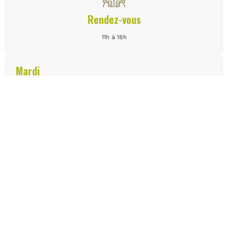
Rendez-vous
11h à 18h
Mardi
Mercredi
Jeudi
Vendredi
samedi
dimanche